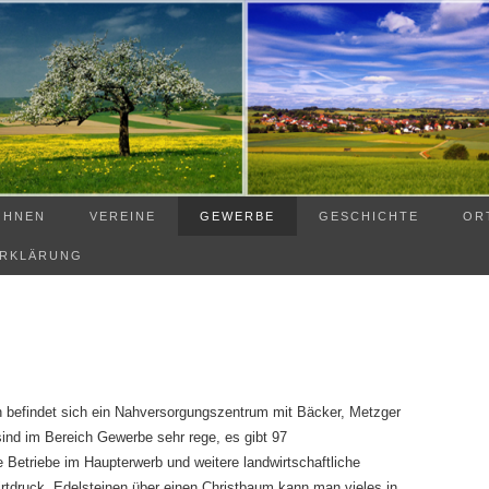
OHNEN
VEREINE
GEWERBE
GESCHICHTE
OR
ERKLÄRUNG
ern befindet sich ein Nahversorgungszentrum mit Bäcker, Metzger
sind im Bereich Gewerbe sehr rege, es gibt 97
e Betriebe im Haupterwerb und weitere landwirtschaftliche
rtdruck, Edelsteinen über einen Christbaum kann man vieles in