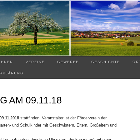
OHNEN
VEREINE
GEWERBE
GESCHICHTE
OR
ERKLÄRUNG
 AM 09.11.18
 09.11.2018
stattfinden, Veranstalter ist der Förderverein der
garten- und Schulkinder mit Geschwistern, Eltern, Großeltern und
! es gab unterschiedliche Uhrzeiten, die kursierten) mit einer