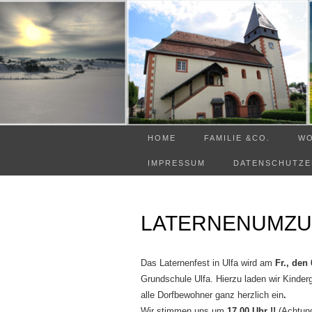
HOME
FAMILIE &CO.
W
IMPRESSUM
DATENSCHUTZ
LATERNENUMZUG
Das Laternenfest in Ulfa wird am
Fr., den
Grundschule Ulfa. Hierzu laden wir Kinder
alle Dorfbewohner ganz herzlich ein
.
Wir stimmen uns um
17.00 Uhr
!!
(Achtung!